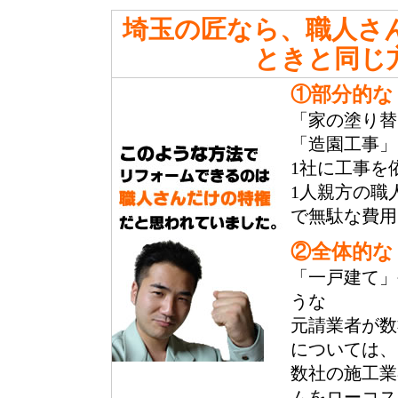
埼玉の匠なら、職人さ
ときと同じ
①部分的な
「家の塗り替
「造園工事」
1社に工事を
1人親方の職
で無駄な費用
②全体的な
「一戸建て」
うな
元請業者が数
については、
数社の施工業
ムをローコス