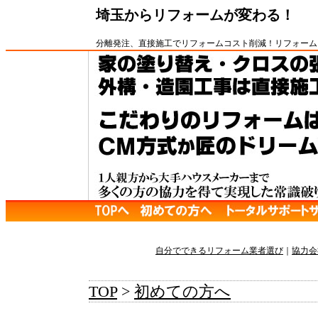
埼玉からリフォームが変わる！
分離発注
、
直接施工
で
リフォーム
コスト削減
！
リフォーム
自分でできるリフォーム業者選び
｜
協力会
TOP
>
初めての方へ